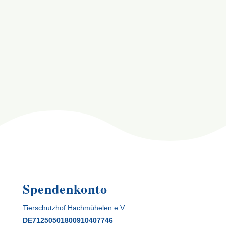
E-Mail-Adresse
9 + 8
=
Senden
Spendenkonto
Tierschutzhof Hachmühelen e.V.
DE71250501800910407746