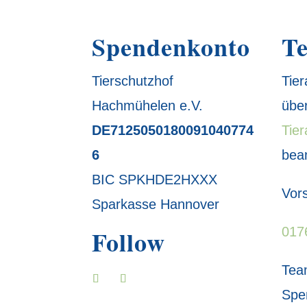
Spendenkonto
Te
Tierschutzhof
Tie
Hachmühelen e.V.
übe
DE7125050180091040774
Tie
6
bea
BIC SPKHDE2HXXX
Vors
Sparkasse Hannover
017
Follow
Tea
Spe