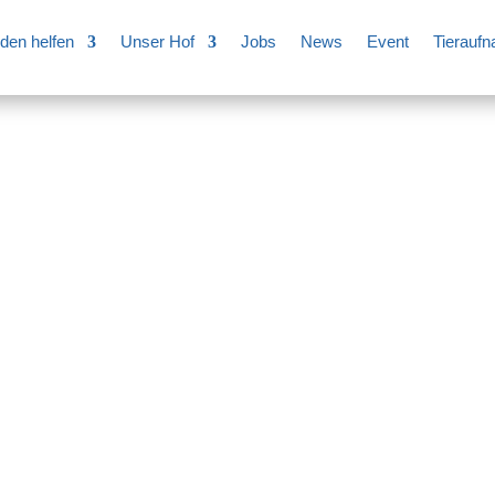
den helfen
Unser Hof
Jobs
News
Event
Tierauf