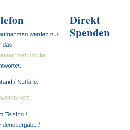
lefon
Direkt
Spenden
raufnahmen werden nur
r das
raufnahmeformular
ntwortet.
tand / Notfälle:
6-24584456
m Telefon /
ndenübergabe /